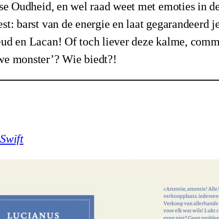
kse Oudheid, en wel raad weet met emoties in d
st: barst van de energie en laat gegarandeerd j
eud en Lacan! Of toch liever deze kalme, comm
we monster’? Wie biedt?!
Swift