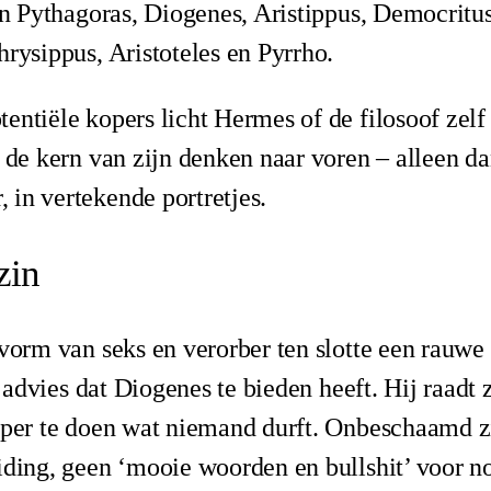
fen Pythagoras, Diogenes, Aristippus, Democritus
hrysippus, Aristoteles en Pyrrho.
entiële kopers licht Hermes of de filosoof zelf
f de kern van zijn denken naar voren – alleen d
in vertekende portretjes.
zin
 vorm van seks en verorber ten slotte een rauwe 
te advies dat Diogenes te bieden heeft. Hij raadt
apper te doen wat niemand durft. Onbeschaamd z
iding, geen ‘mooie woorden en bullshit’ voor nod