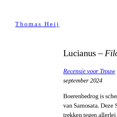
Ga
naar
Thomas Heij
de
inhoud
Lucianus –
Fil
Recensie voor Trouw
september 2024
Boerenbedrog is scher
van Samosata. Deze Sy
trekken tegen allerlei