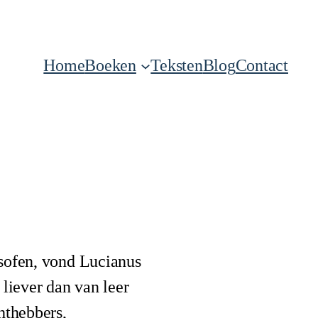
Home
Boeken
Teksten
Blog
Contact
osofen, vond Lucianus
liever dan van leer
chthebbers,