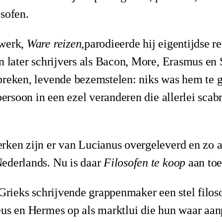
sofen.
 werk,
Ware reizen
,parodieerde hij eigentijdse r
n later schrijvers als Bacon, More, Erasmus en 
preken, levende bezemstelen: niks was hem te g
persoon in een ezel veranderen die allerlei sca
ken zijn er van Lucianus overgeleverd en zo af
ederlands. Nu is daar
Filosofen te koop
aan to
 Grieks schrijvende grappenmaker een stel filos
eus en Hermes op als marktlui die hun waar aan