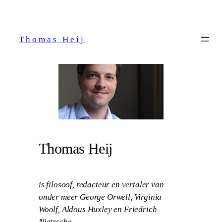
Ga
naar
de
Thomas Heij
inhoud
Thomas Heij
is filosoof, redacteur en vertaler van
onder meer George Orwell, Virginia
Woolf, Aldous Huxley en Friedrich
Nietzsche.