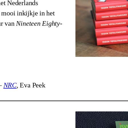
het Nederlands
mooi inkijkje in het
ur van
Nineteen Eighty-
 –
NRC
, Eva Peek