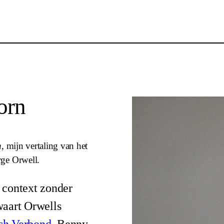
orn
n
, mijn vertaling van het
ge Orwell.
 context zonder
waart Orwells
ch Verbond
, Benny