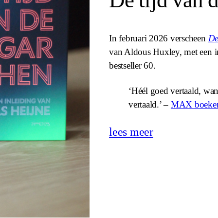
De tijd van 
In februari 2026 verscheen
De
van Aldous Huxley, met een in
bestseller 60.
‘Héél goed vertaald, wan
vertaald.’ –
MAX boeke
lees meer