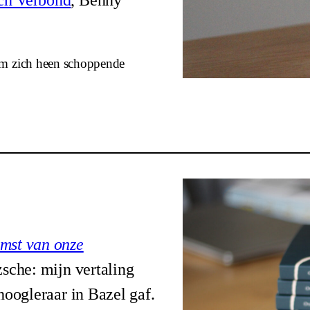
 om zich heen schoppende
mst van onze
sche: mijn vertaling
hoogleraar in Bazel gaf.