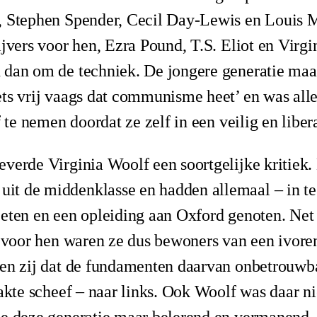
, Stephen Spender, Cecil Day-Lewis en Louis 
ijvers voor hen, Ezra Pound, T.S. Eliot en Virg
 dan om de techniek. De jongere generatie maa
ts vrij vaags dat communisme heet’ en was alle
f te nemen doordat ze zelf in een veilig en libe
verde Virginia Woolf een soortgelijke kritiek.
t de middenklasse en hadden allemaal – in teg
eten en een opleiding aan Oxford genoten. Net
s voor hen waren ze dus bewoners van een ivoren
ten zij dat de fundamenten daarvan onbetrouwb
zakte scheef – naar links. Ook Woolf was daar n