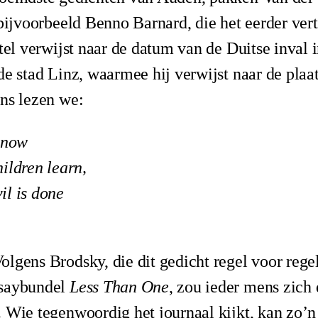
 bijvoorbeeld Benno Barnard, die het eerder ver
itel verwijst naar de datum van de Duitse inval
de stad Linz, waarmee hij verwijst naar de plaat
ns lezen we:
 know
ildren learn,
il is done
lgens Brodsky, die dit gedicht regel voor regel
ssaybundel
Less Than One
, zou ieder mens zich 
 Wie tegenwoordig het journaal kijkt, kan zo’n