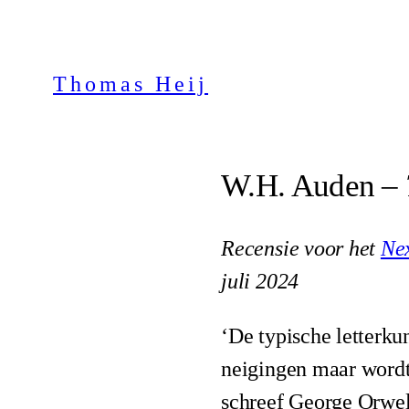
Ga
naar
Thomas Heij
de
inhoud
W.H. Auden –
Recensie voor het
Nex
juli 2024
‘De typische letterku
neigingen maar wordt
schreef George Orwel