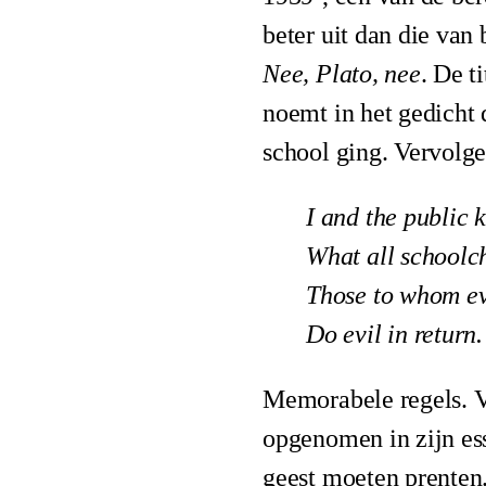
beter uit dan die van
Nee, Plato, nee
. De t
noemt in het gedicht 
school ging. Vervolge
I and the public
What all schoolch
Those to whom ev
Do evil in return.
Memorabele regels. Vo
opgenomen in zijn e
geest moeten prenten.