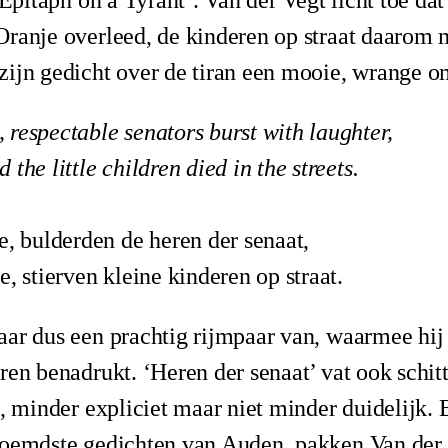
‘Epitaph on a Tyrant’. Van der Vegt licht toe da
Oranje overleed, de kinderen op straat daarom 
zijn gedicht over de tiran een mooie, wrange o
respectable senators burst with laughter,
the little children died in the streets.
e, bulderden de heren der senaat,
e, stierven kleine kinderen op straat.
ar dus een prachtig rijmpaar van, waarmee hij 
ren benadrukt. ‘Heren der senaat’ vat ook schit
’, minder expliciet maar niet minder duidelijk. 
roemdste gedichten van Auden, pakken Van der 