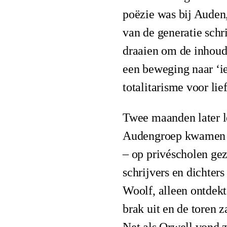
poëzie was bij Auden
van de generatie schr
draaien om de inhoud
een beweging naar ‘ie
totalitarisme voor lie
Twee maanden later le
Audengroep kwamen ui
– op privéscholen gez
schrijvers en dichter
Woolf, alleen ontdek
brak uit en de toren 