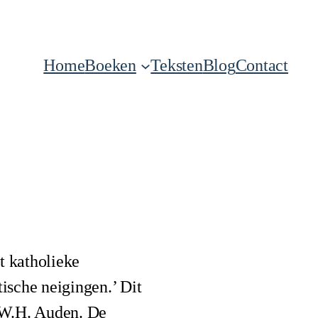
Home
Boeken
Teksten
Blog
Contact
t katholieke
ische neigingen.’ Dit
 W.H. Auden. De