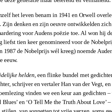
ze deze generatie maar belerend en vermanend.
zelf het leven benam in 1941 en Orwell overlee
. Zijn denken en zijn oeuvre ontwikkelden zich
rdering voor Audens poëzie toe. Al won hij de
ig liefst tien keer genomineerd voor de Nobelpri
in 1987 de Nobelprijs wél kreeg) noemde Auden 
te eeuw.
jdelijke helden
, een flinke bundel met gedichte
chter, schrijver en vertaler Han van der Vegt, e
bloemlezing vinden we een keur aan gedichten –
l Blues’ en ‘O Tell Me the Truth About Love’ – 
e stijlen, van sonnetten tot vrije verzen, soms 