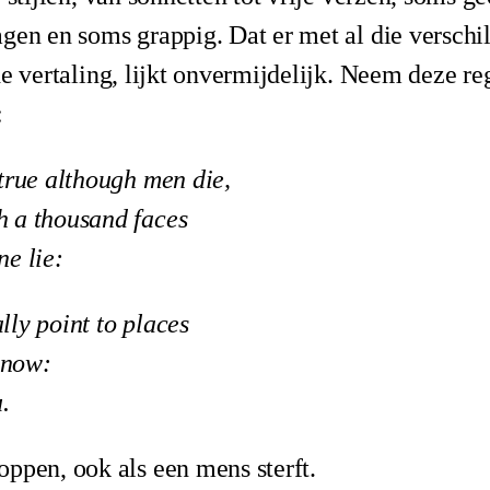
agen en soms grappig. Dat er met al die versch
de vertaling, lijkt onvermijdelijk. Neem deze re
:
true although men die,
 a thousand faces
e lie:
ly point to places
l now:
.
ppen, ook als een mens sterft.