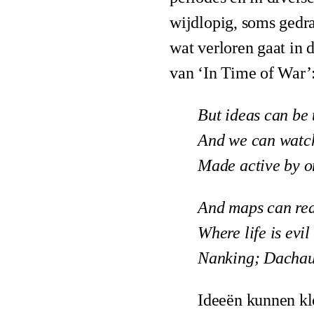
wijdlopig, soms gedr
wat verloren gaat in 
van ‘In Time of War’
But ideas can be 
And we can watch
Made active by on
And maps can real
Where life is evi
Nanking; Dachau
Ideeën kunnen klo