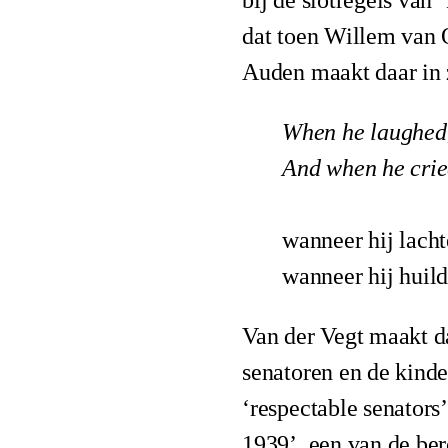
bij de slotregels van 
dat toen Willem van 
Auden maakt daar in 
When he laughed, 
And when he cried 
wanneer hij lacht
wanneer hij huild
Van der Vegt maakt da
senatoren en de kinde
‘respectable senators
1939’, een van de be