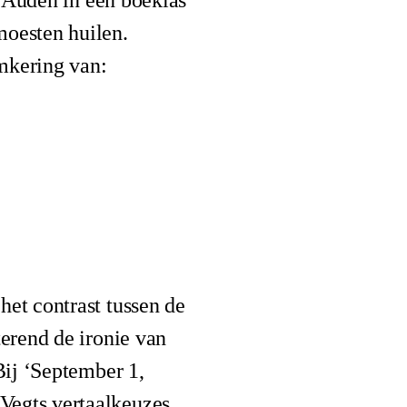
t Auden in een boeklas
moesten huilen.
mkering van:
het contrast tussen de
terend de ironie van
Bij ‘September 1,
Vegts vertaalkeuzes