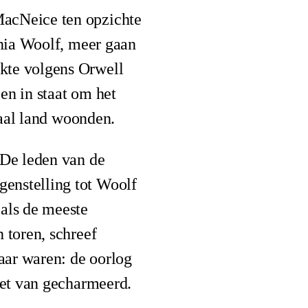
MacNeice ten opzichte
inia Woolf, meer gaan
kte volgens Orwell
en in staat om het
raal land woonden.
 De leden van de
enstelling tot Woolf
 als de meeste
 toren, schreef
aar waren: de oorlog
iet van gecharmeerd.