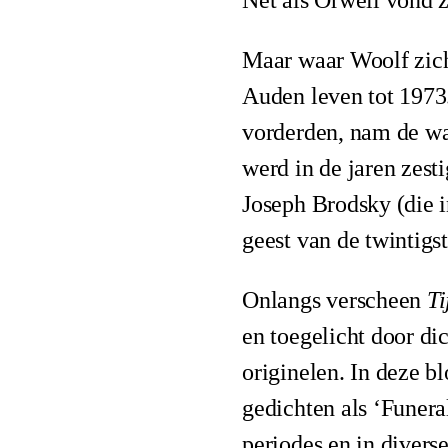
Net als Orwell vond 
Maar waar Woolf zich
Auden leven tot 1973
vorderden, nam de waa
werd in de jaren zest
Joseph Brodsky (die 
geest van de twintigs
Onlangs verscheen
Ti
en toegelicht door di
originelen. In deze 
gedichten als ‘Funera
periodes en in divers