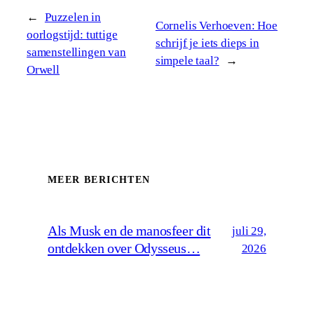
←
Puzzelen in
Cornelis Verhoeven: Hoe
oorlogstijd: tuttige
schrijf je iets dieps in
samenstellingen van
simpele taal?
→
Orwell
MEER BERICHTEN
Als Musk en de manosfeer dit
juli 29,
ontdekken over Odysseus…
2026