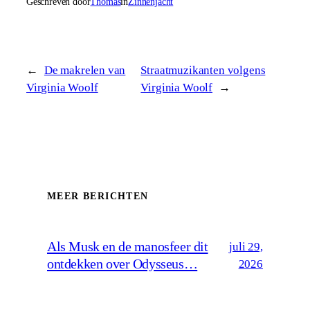
Geschreven door
Thomas
in
Zinnenjacht
←
De makrelen van
Straatmuzikanten volgens
Virginia Woolf
Virginia Woolf
→
MEER BERICHTEN
Als Musk en de manosfeer dit
juli 29,
ontdekken over Odysseus…
2026