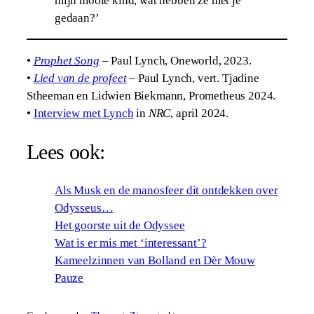
mijn mooie kind, wat hebben ze met je
gedaan?’
•
Prophet Song
– Paul Lynch, Oneworld, 2023.
•
Lied van de profeet
– Paul Lynch, vert. Tjadine
Stheeman en Lidwien Biekmann, Prometheus 2024.
•
Interview met Lynch
in
NRC
, april 2024.
Lees ook:
Als Musk en de manosfeer dit ontdekken over
Odysseus…
Het goorste uit de Odyssee
Wat is er mis met ‘interessant’?
Kameelzinnen van Bolland en Dèr Mouw
Pauze