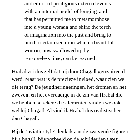
and editor of prodigious external events
with an internal model of longing, and
that has permitted me to metamorphose
into a young woman and shine the torch
of imagination into the past and bring to
mind a certain sector in which a beautiful
woman, now swallowed up by
remorseless time, can be rescued.’
Hrabal zei dus zelf dat hij door Chagall geïnspireerd
werd. Maar wat is de precieze invloed, waar zien we
die terug? De jeugdherinneringen, het dromen en het
zweven, en het overdadige in de zin van Hrabal die
we hebben bekeken: die elementen vinden we ook
wel bij Chagall. Al vind ik Hrabal dus realistischer
dan Chagall.
Bij de ‘aviatic style’ denk ik aan de zwevende figuren
bij Chagall, bijvoorbeeld op de schilderijen
Over