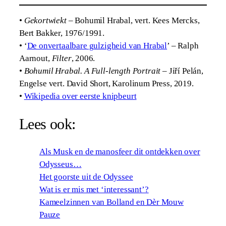
•
Gekortwiekt
– Bohumil Hrabal, vert. Kees Mercks,
Bert Bakker, 1976/1991.
• ‘
De onvertaalbare gulzigheid van Hrabal
’ – Ralph
Aarnout,
Filter
, 2006.
•
Bohumil Hrabal. A Full-length Portrait
– Jiří Pelán,
Engelse vert. David Short, Karolinum Press, 2019.
•
Wikipedia over eerste knipbeurt
Lees ook:
Als Musk en de manosfeer dit ontdekken over
Odysseus…
Het goorste uit de Odyssee
Wat is er mis met ‘interessant’?
Kameelzinnen van Bolland en Dèr Mouw
Pauze