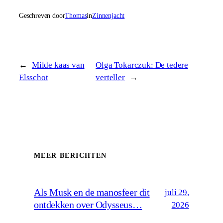
Geschreven door
Thomas
in
Zinnenjacht
←
Milde kaas van
Olga Tokarczuk: De tedere
Elsschot
verteller
→
MEER BERICHTEN
Als Musk en de manosfeer dit
juli 29,
ontdekken over Odysseus…
2026