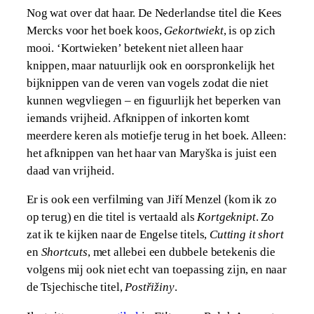
Nog wat over dat haar. De Nederlandse titel die Kees
Mercks voor het boek koos,
Gekortwiekt
, is op zich
mooi. ‘Kortwieken’ betekent niet alleen haar
knippen, maar natuurlijk ook en oorspronkelijk het
bijknippen van de veren van vogels zodat die niet
kunnen wegvliegen – en figuurlijk het beperken van
iemands vrijheid. Afknippen of inkorten komt
meerdere keren als motiefje terug in het boek. Alleen:
het afknippen van het haar van Maryška is juist een
daad van vrijheid.
Er is ook een verfilming van Jiří Menzel (kom ik zo
op terug) en die titel is vertaald als
Kortgeknipt
. Zo
zat ik te kijken naar de Engelse titels,
Cutting it short
en
Shortcuts
, met allebei een dubbele betekenis die
volgens mij ook niet echt van toepassing zijn, en naar
de Tsjechische titel,
​​Postřižiny
.