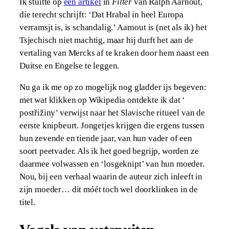
Ik stuitte op
een artikel
in
Filter
van Ralph Aarnout,
die terecht schrijft: ‘Dat Hrabal in heel Europa
verramsjt is, is schandalig.’ Aarnout is (net als ik) het
Tsjechisch niet machtig, maar hij durft het aan de
vertaling van Mercks af te kraken door hem naast een
Duitse en Engelse te leggen.
Nu ga ik me op zo mogelijk nog gladder ijs begeven:
met wat klikken op Wikipedia ontdekte ik dat ‘​​
postřižiny’ verwijst naar het Slavische ritueel van de
eerste knipbeurt. Jongetjes krijgen die ergens tussen
hun zevende en tiende jaar, van hun vader of een
soort peetvader. Als ik het goed begrijp, worden ze
daarmee volwassen en ‘losgeknipt’ van hun moeder.
Nou, bij een verhaal waarin de auteur zich inleeft in
zijn moeder… dit móét toch wel doorklinken in de
titel.