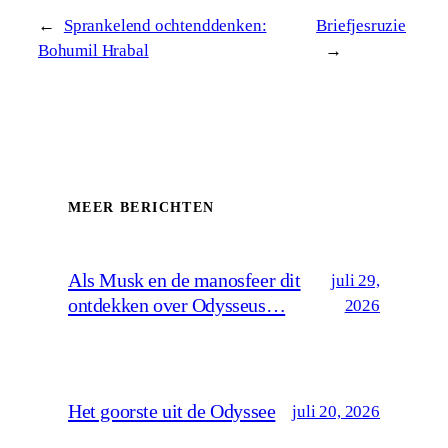
←
Sprankelend ochtenddenken:
Briefjesruzie
Bohumil Hrabal
→
MEER BERICHTEN
Als Musk en de manosfeer dit
juli 29,
ontdekken over Odysseus…
2026
Het goorste uit de Odyssee
juli 20, 2026